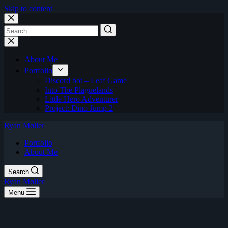
Skip to content
No
results
About Me
Portfolio
Discord bot – Leaf Game
Into The Plaguelands
Little Hero Adventurer
Project: Dino Jump 2
Ryan Møller
Portfolio
About Me
Search
Ryan Møller
Menu